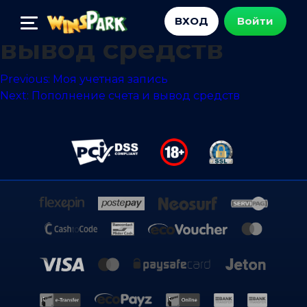
Пополнение счета и
ВХОД
Войти
вывод средств
Навигация
Previous:
Моя учетная запись
Next:
Пополнение счета и вывод средств
по
записям