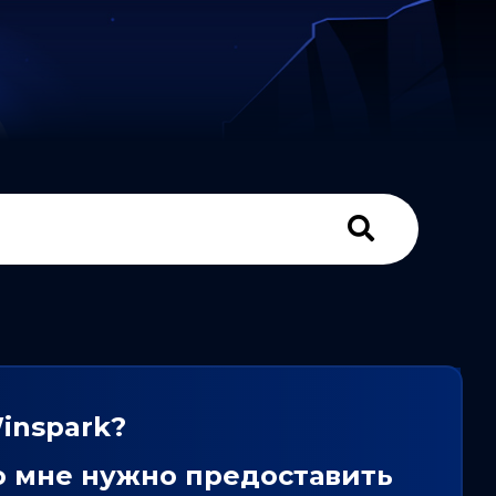
inspark?
 мне нужно предоставить