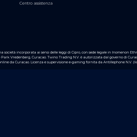
Centro assistenza
a società incorporata ai sensi delle leggi di Cipro, con sede legale in Inomenon E
ce Park Vredenberg, Curacao. Twino Trading N.V. è autorizzata dal governo di Cura
nline da Curacao. Licenza e supervisione e-gaming fornita da Antillephone N.V. (