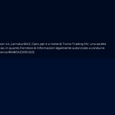
thnon 44, Larnaka 6042, Cipro, per e a nome di Twino Trading NV,
una società
cao, in quanto Fornitore di Informazioni legalmente autorizzato a condurre
licenza 8048/JAZ2015-023)