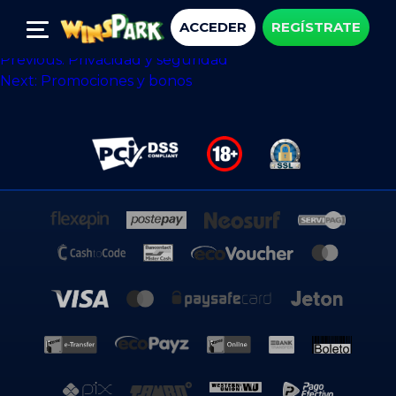
Juegos
ACCEDER
REGÍSTRATE
Navegación
Previous:
Privacidad y seguridad
Next:
Promociones y bonos
de
entradas