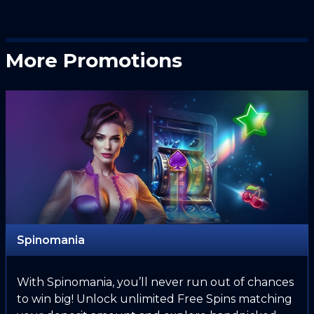
More Promotions
Spinomania
With Spinomania, you’ll never run out of chances
to win big! Unlock unlimited Free Spins matching