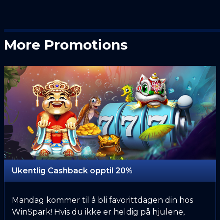
More Promotions
Ukentlig Cashback opptil 20%
Mandag kommer til å bli favorittdagen din hos
WinSpark! Hvis du ikke er heldig på hjulene,