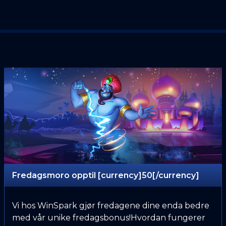
Fredagsmoro opptil [currency]50[/currency]
Vi hos WinSpark gjør fredagene dine enda bedre
med vår unike fredagsbonus!Hvordan fungerer