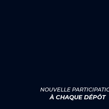
NOUVELLE PARTICIPATI
À CHAQUE DÉPÔT