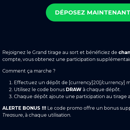
DÉPOSEZ MAINTENAN
Rejoignez le Grand tirage au sort et bénéficiez de
chan
compte, vous obtenez une participation supplémentair
Comment ça marche ?
Effectuez un dépôt de [currency]20[/currency]
Utilisez le code bonus
DRAW
à chaque dépôt.
Chaque dépôt ajoute une participation au tirage a
ALERTE BONUS !!!
Le code promo offre un bonus sup
Treasure
, à chaque utilisation.