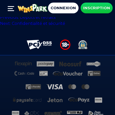
Retraits
CONNEXION
INSCRIPTION
Post
Previous:
Dépôts et retraits
Next:
Confidentialité et sécurité
navigation