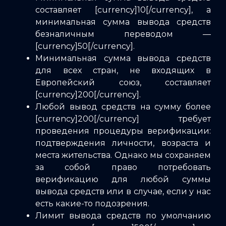
составляет [currency]10[/currency], а
минимальная сумма вывода средств
безналичным переводом —
[currency]50[/currency].
Минимальная сумма вывода средств
для всех стран, не входящих в
Европейский союз, составляет
[currency]200[/currency].
Любой вывод средств на сумму более
[currency]200[/currency] требует
проведения процедуры верификации:
подтверждения личности, возраста и
места жительства. Однако мы сохраняем
за собой право потребовать
верификацию для любой суммы
вывода средств или в случае, если у нас
есть какие-то подозрения.
Лимит вывода средств по умолчанию