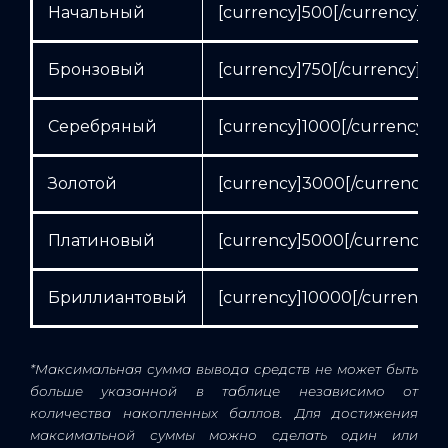
Начальный
[currency]500[/currency]
Бронзовый
[currency]750[/currency]
Серебряный
[currency]1000[/currency]
Золотой
[currency]3000[/currency]
Платиновый
[currency]5000[/currency]
Бриллиантовый
[currency]10000[/currency]
*Максимальная сумма вывода средств не может быть
больше указанной в таблице независимо от
количества накопленных баллов. Для достижения
максимальной суммы можно сделать один или