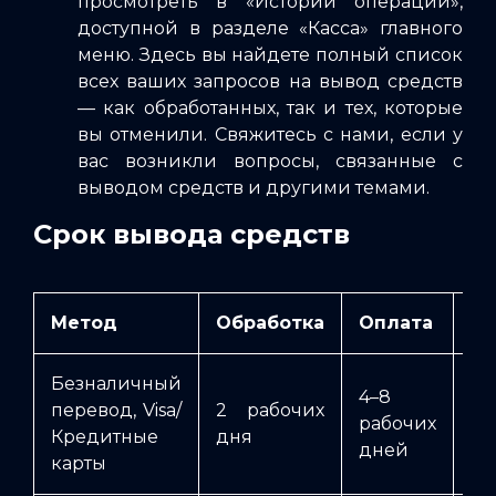
просмотреть в «Истории операций»,
доступной в разделе «Касса» главного
меню. Здесь вы найдете полный список
всех ваших запросов на вывод средств
— как обработанных, так и тех, которые
вы отменили. Свяжитесь с нами, если у
вас возникли вопросы, связанные с
выводом средств и другими темами.
Срок вывода средств
Метод
Обработка
Оплата
Ит
Безналичный
4–8
д
перевод, Visa/
2 рабочих
рабочих
ра
Кредитные
дня
дней
дн
карты