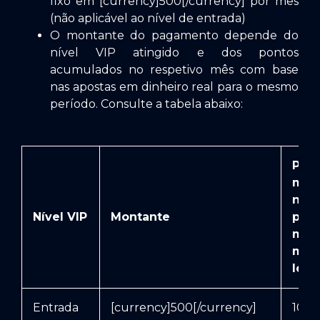
fixo em [currency]500[/currency] por mês
(não aplicável ao nível de entrada)
O montante do pagamento depende do
nível VIP atingido e dos pontos
acumulados no respetivo mês com base
nas apostas em dinheiro real para o mesmo
período. Consulte a tabela abaixo:
Pon
men
nece
Nível VIP
Montante
p
mon
má
lev
Entrada
[currency]500[/currency]
1000