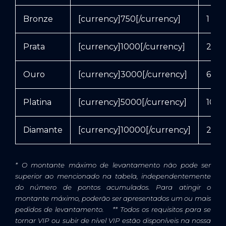
Bronze
[currency]750[/currency]
1 50
Prata
[currency]1000[/currency]
200
Ouro
[currency]3000[/currency]
600
Platina
[currency]5000[/currency]
10 0
Diamante
[currency]10000[/currency]
20 0
* O montante máximo de levantamento não pode ser
superior ao mencionado na tabela, independentemente
do número de pontos acumulados. Para atingir o
montante máximo, poderão ser apresentados um ou mais
pedidos de levantamento.
**
Todos os requisitos para se
tornar VIP ou subir de nível VIP estão disponíveis na nossa