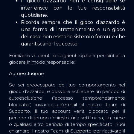
Il gioco d’azzardo non è consigliabile se
interferisce con le tue responsabilità
quotidiane.
Ricorda sempre che il gioco d’azzardo è
una forma di intrattenimento e un gioco
del caso: non esistono sistemi o formule che
garantiscano il successo.
Forniamo ai clienti le seguenti opzioni per aiutarli a
giocare in modo responsabile:
Autoesclusione
Se sei preoccupato del tuo comportamento nel
gioco d’azzardo, è possibile richiedere un periodo di
autoesclusione (“accesso temporaneamente
bloccato”) inviando un’e-mail al nostro Team di
Supporto. Il tuo account verrà bloccato per il
periodo di tempo richiesto: una settimana, un mese
o qualsiasi altro periodo di tempo specificato. Puoi
chiamare il nostro Team di Supporto per riattivare il