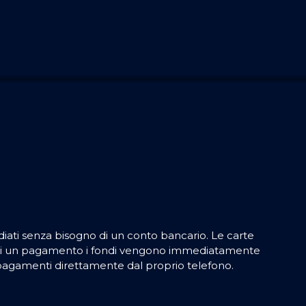
diati senza bisogno di un conto bancario. Le carte
ttui un pagamento i fondi vengono immediatamente
e pagamenti direttamente dal proprio telefono.