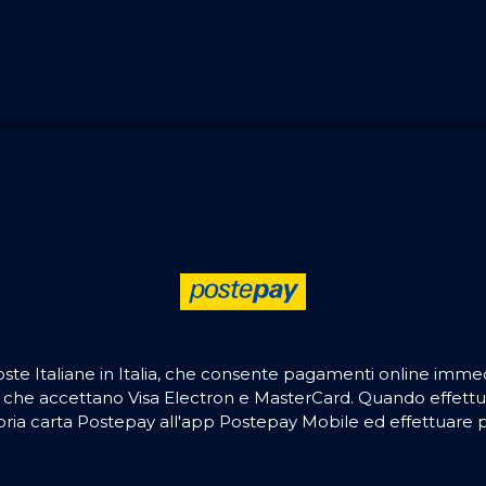
oste Italiane in Italia, che consente pagamenti online imme
nti che accettano Visa Electron e MasterCard. Quando effe
propria carta Postepay all'app Postepay Mobile ed effettuar