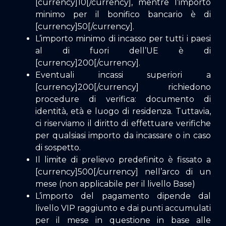
[currency]10[/currency], mentre l’importo
minimo per il bonifico bancario è di
[currency]50[/currency].
L’importo minimo di incasso per tutti i paesi
al di fuori dell’UE è di
[currency]200[/currency].
Eventuali incassi superiori a
[currency]200[/currency] richiedono
procedure di verifica: documento di
identità, età e luogo di residenza. Tuttavia,
ci riserviamo il diritto di effettuare verifiche
per qualsiasi importo da incassare o in caso
di sospetto.
Il limite di prelievo predefinito è fissato a
[currency]500[/currency] nell’arco di un
mese (non applicabile per il livello Base)
L’importo del pagamento dipende dal
livello VIP raggiunto e dai punti accumulati
per il mese in questione in base alle