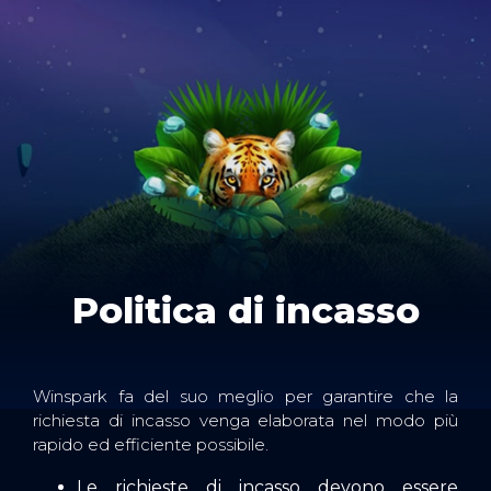
Politica di incasso
Winspark fa del suo meglio per garantire che la
richiesta di incasso venga elaborata nel modo più
rapido ed efficiente possibile.
Le richieste di incasso devono essere