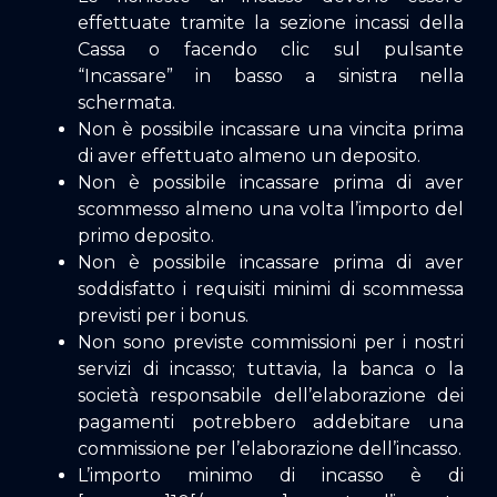
effettuate tramite la sezione incassi della
Cassa o facendo clic sul pulsante
“Incassare” in basso a sinistra nella
schermata.
Non è possibile incassare una vincita prima
di aver effettuato almeno un deposito.
Non è possibile incassare prima di aver
scommesso almeno una volta l’importo del
primo deposito.
Non è possibile incassare prima di aver
soddisfatto i requisiti minimi di scommessa
previsti per i bonus.
Non sono previste commissioni per i nostri
servizi di incasso; tuttavia, la banca o la
società responsabile dell’elaborazione dei
pagamenti potrebbero addebitare una
commissione per l’elaborazione dell’incasso.
L’importo minimo di incasso è di