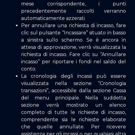
mese corrispondente, i punti
precedentemente raccolti verranno
automaticamente azzerati.
Per annullare una richiesta di incasso, fare
clic sul pulsante “Incassare” situato in basso
a sinistra sullo schermo. Se è ancora in
attesa di approvazione, verrà visualizzata la
richiesta di incasso. Fare clic su “Annullare
incasso” per riportare i fondi nel saldo del
conto.
La cronologia degli incassi può essere
visualizzata nella sezione “Cronologia
transazioni”, accessibile dalla sezione Cassa
del menu principale. Nella suddetta
sezione verrà mostrato un elenco
completo di tutte le richieste di incasso,
comprendente sia le richieste elaborate
che quelle annullate. Per ricevere
assistenza per gli incassi o per qualsiasi altra