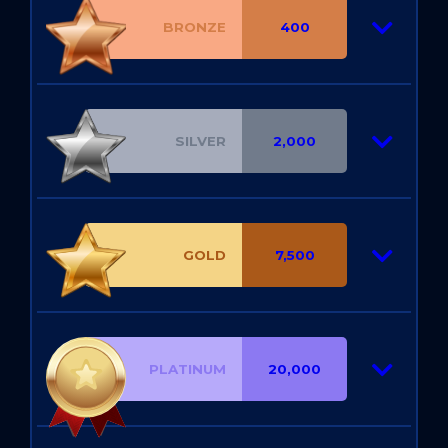
BRONZE
400
SILVER
2,000
GOLD
7,500
PLATINUM
20,000