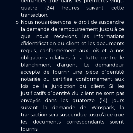
demandés que dans les premières vingt-
quatre (24) heures suivant cette
transaction.
Nous nous réservons le droit de suspendre
la demande de remboursement jusqu’à ce
que nous recevions les informations
d’identification du client et les documents
requis, conformément aux lois et à nos
obligations relatives à la lutte contre le
blanchiment d’argent. Le demandeur
accepte de fournir une pièce d’identité
notariée ou certifiée, conformément aux
lois de la juridiction du client. Si les
justificatifs d’identité du client ne sont pas
envoyés dans les quatorze (14) jours
suivant la demande de Winspark, la
transaction sera suspendue jusqu’à ce que
les documents correspondants soient
fournis.