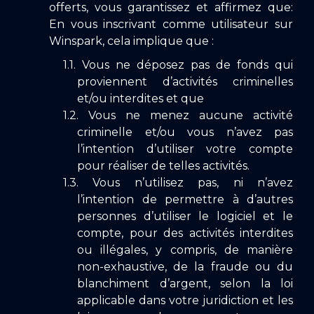
offerts, vous garantissez et affirmez que:
En vous inscrivant comme utilisateur sur
Winspark, cela implique que :
Vous ne déposez pas de fonds qui
proviennent d’activités criminelles
et/ou interdites et que
Vous ne menez aucune activité
criminelle et/ou vous n’avez pas
l’intention d’utiliser votre compte
pour réaliser de telles activités.
Vous n’utilisez pas, ni n’avez
l’intention de permettre à d’autres
personnes d’utiliser le logiciel et le
compte, pour des activités interdites
ou illégales, y compris, de manière
non-exhaustive, de la fraude ou du
blanchiment d’argent, selon la loi
applicable dans votre juridiction et les