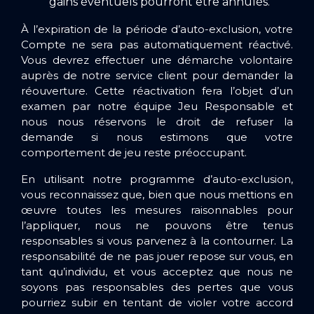
gains éventuels pourront être annulés.
À l’expiration de la période d’auto-exclusion, votre
Compte ne sera pas automatiquement réactivé.
Vous devrez effectuer une démarche volontaire
auprès de notre service client pour demander la
réouverture. Cette réactivation fera l’objet d’un
examen par notre équipe Jeu Responsable et
nous nous réservons le droit de refuser la
demande si nous estimons que votre
comportement de jeu reste préoccupant.
En utilisant notre programme d’auto-exclusion,
vous reconnaissez que, bien que nous mettions en
œuvre toutes les mesures raisonnables pour
l’appliquer, nous ne pouvons être tenus
responsables si vous parvenez à la contourner. La
responsabilité de ne pas jouer repose sur vous, en
tant qu’individu, et vous acceptez que nous ne
soyons pas responsables des pertes que vous
pourriez subir en tentant de violer votre accord