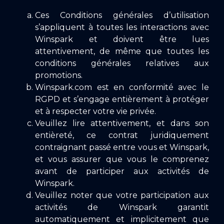
Ces Conditions générales d’utilisation
s’appliquent à toutes les interactions avec
Winspark et doivent être lues
attentivement, de même que toutes les
conditions générales relatives aux
promotions.
Winspark.com est en conformité avec le
RGPD et s’engage entièrement à protéger
et à respecter votre vie privée.
Veuillez lire attentivement, et dans son
entièreté, ce contrat juridiquement
contraignant passé entre vous et Winspark,
et vous assurer que vous le comprenez
avant de participer aux activités de
Winspark.
Veuillez noter que votre participation aux
activités de Winspark garantit
automatiquement et implicitement que