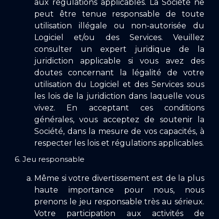
aux régulations applicables. La Société ne
peut être tenue responsable de toute
utilisation illégale ou non-autorisée du
Logiciel et/ou des Services. Veuillez
consulter un expert juridique de la
juridiction applicable si vous avez des
doutes concernant la légalité de votre
utilisation du Logiciel et des Services sous
les lois de la juridiction dans laquelle vous
vivez. En acceptant ces conditions
générales, vous acceptez de soutenir la
Société, dans la mesure de vos capacités, à
respecter les lois et régulations applicables.
6. Jeu responsable
Même si votre divertissement est de la plus
haute importance pour nous, nous
prenons le jeu responsable très au sérieux.
Votre participation aux activités de