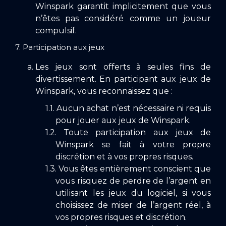
Winspark garantit implicitement que vous
n’êtes pas considéré comme un joueur
compulsif.
7. Participation aux jeux
Les jeux sont offerts à seules fins de
divertissement. En participant aux jeux de
Winspark, vous reconnaissez que :
Aucun achat n’est nécessaire ni requis
pour jouer aux jeux de Winspark.
Toute participation aux jeux de
Winspark se fait à votre propre
discrétion et à vos propres risques.
Vous êtes entièrement conscient que
vous risquez de perdre de l’argent en
utilisant les jeux du logiciel, si vous
choisissez de miser de l’argent réel, à
vos propres risques et discrétion.