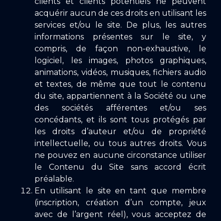
clients et clients potentiels ne peuvent
acquérir aucun de ces droits en utilisant les
services et/ou le site. De plus, les autres
informations présentes sur le site, y
compris, de façon non-exhaustive, le
logiciel, les images, photos graphiques,
animations, vidéos, musiques, fichiers audio
et textes, de même que tout le contenu
du site, appartiennent à la Société ou une
des sociétés afférentes et/ou ses
concédants, et ils sont tous protégés par
les droits d’auteur et/ou de propriété
intellectuelle, ou tous autres droits. Vous
ne pouvez en aucune circonstance utiliser
le Contenu du Site sans accord écrit
préalable.
En utilisant le site en tant que membre
(inscription, création d’un compte, jeux
avec de l’argent réel), vous acceptez de