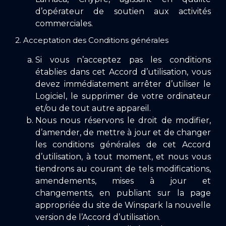
d’opérateur de soutien aux activités
commerciales.
2. Acceptation des Conditions générales
Si vous n’acceptez pas les conditions
établies dans cet Accord d’utilisation, vous
devez
immédiatement arrêter d’utiliser le
Logiciel, le supprimer de votre ordinateur
et/ou de tout autre appareil.
Nous nous réservons le droit de modifier,
d’amender, de mettre à jour et de changer
les conditions générales de cet Accord
d’utilisation, à tout moment, et nous vous
tiendrons au courant de tels modifications,
amendements, mises à jour et
changements, en publiant sur la page
appropriée du site de Winspark la nouvelle
version de l’Accord d’utilisation.