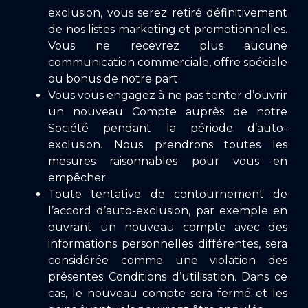
exclusion, vous serez retiré définitivement
de nos listes marketing et promotionnelles.
Vous ne recevrez plus aucune
communication commerciale, offre spéciale
ou bonus de notre part.
Vous vous engagez à ne pas tenter d’ouvrir
un nouveau Compte auprès de notre
Société pendant la période d’auto-
exclusion. Nous prendrons toutes les
mesures raisonnables pour vous en
empêcher.
Toute tentative de contournement de
l’accord d’auto-exclusion, par exemple en
ouvrant un nouveau compte avec des
informations personnelles différentes, sera
considérée comme une violation des
présentes Conditions d’utilisation. Dans ce
cas, le nouveau compte sera fermé et les