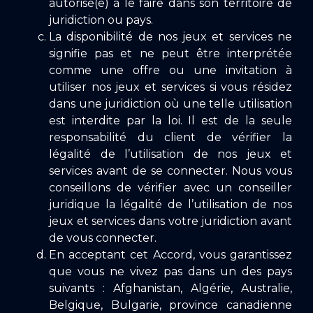
autorisé(e) à le faire dans son territoire de
juridiction ou pays.
La disponibilité de nos jeux et services ne
signifie pas et ne peut être interprétée
comme une offre ou une invitation à
utiliser nos jeux et services si vous résidez
dans une juridiction où une telle utilisation
est interdite par la loi. Il est de la seule
responsabilité du client de vérifier la
légalité de l’utilisation de nos jeux et
services avant de se connecter. Nous vous
conseillons de vérifier avec un conseiller
juridique la légalité de l’utilisation de nos
jeux et services dans votre juridiction avant
de vous connecter.
En acceptant cet Accord, vous garantissez
que vous ne vivez pas dans un des pays
suivants : Afghanistan, Algérie, Australie,
Belgique, Bulgarie, province canadienne