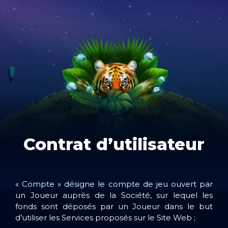
Contrat d’utilisateur
« Compte »
désigne le compte de jeu ouvert par
un Joueur auprès de la Société, sur lequel les
fonds sont déposés par un Joueur dans le but
d’utiliser les Services proposés sur le Site Web ;