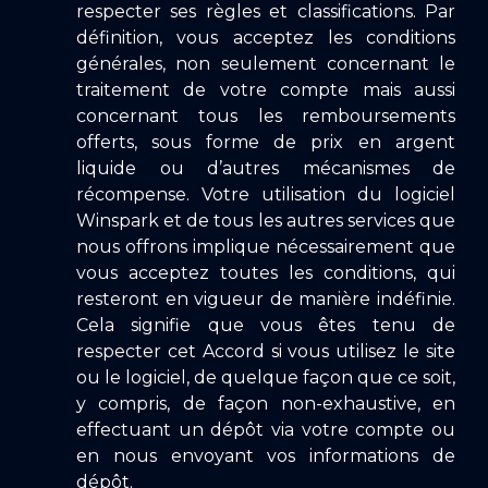
respecter ses règles et classifications. Par
définition, vous acceptez les conditions
générales, non seulement concernant le
traitement de votre compte mais aussi
concernant tous les remboursements
offerts, sous forme de prix en argent
liquide ou d’autres mécanismes de
récompense. Votre utilisation du logiciel
Winspark et de tous les autres services que
nous offrons implique nécessairement que
vous acceptez toutes les conditions, qui
resteront en vigueur de manière indéfinie.
Cela signifie que vous êtes tenu de
respecter cet Accord si vous utilisez le site
ou le logiciel, de quelque façon que ce soit,
y compris, de façon non-exhaustive, en
effectuant un dépôt via votre compte ou
en nous envoyant vos informations de
dépôt.