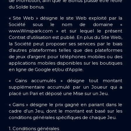
de Promotion, afin que le Bonus puisse être retiré
du Solde bonus.
« Site Web »
désigne le site Web exploité par la
Société sous le nom de domaine «
www.Winspark.com » et sur lequel le présent
Contrat d’utilisation est publié. En plus du Site Web,
la Société peut proposer ses services par le biais
d’autres plateformes telles que des plateformes
de jeux d’argent pour téléphones mobiles ou des
applications mobiles disponibles sur les boutiques
en ligne de Google et/ou d’Apple.
« Gains accumulés »
désigne tout montant
supplémentaire accumulé par un Joueur qui a
placé un Pari et déposé une Mise sur un Jeu.
« Gains »
désigne le prix gagné en pariant dans le
cadre d’un Jeu, dont le montant est basé sur les
conditions générales spécifiques de chaque Jeu.
1. Conditions générales