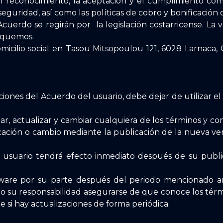
l reconocimiento, la aceptación y el cumplimiento co
 seguridad
, así como las
políticas de cobro
y
bonificación
d
 Acuerdo se regirán por la legislación costarricense. La
liquemos.
omicilio social en Tasou Mitsopoulou 121, 6028 Larnaca
ciones del Acuerdo del usuario, debe dejar de utilizar 
ar, actualizar y cambiar cualquiera de los términos y 
icación o cambio mediante la publicación de la nueva v
usuario tendrá efecto inmediato después de su publicac
ftware por su parte después del periodo mencionado a
do su responsabilidad asegurarse de que conoce los térm
i hay actualizaciones de forma periódica.