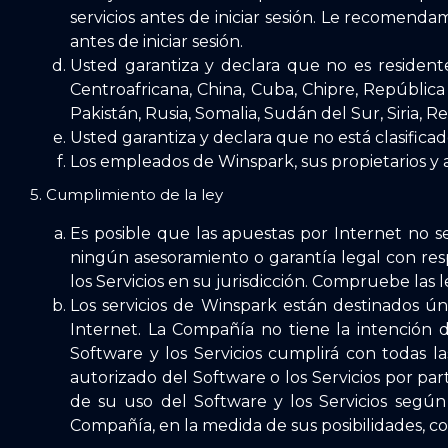
servicios antes de iniciar sesión. Le recomendam
antes de iniciar sesión.
Usted garantiza y declara que no es residente
Centroafricana, China, Cuba, Chipre, República D
Pakistán, Rusia, Somalia, Sudán del Sur, Siria,
Usted garantiza y declara que no está clasific
Los empleados de Winspark, sus propietarios y 
5. Cumplimiento de la ley
Es posible que las apuestas por Internet no 
ningún asesoramiento o garantía legal con res
los Servicios en su jurisdicción. Compruebe las l
Los servicios de Winspark están destinados ú
Internet. La Compañía no tiene la intención d
Software y los Servicios cumplirá con todas l
autorizado del Software o los Servicios por part
de su uso del Software y los Servicios según 
Compañía, en la medida de sus posibilidades, co