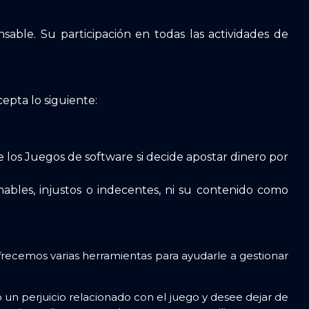
able. Su participación en todas las actividades de
epta lo siguiente:
 los Juegos de software si decide apostar dinero por
ables, injustos o indecentes, ni su contenido como
ecemos varias herramientas para ayudarle a gestionar
un perjuicio relacionado con el juego y desee dejar de