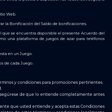
itio Web.
r la Bonificación del Saldo de bonificaciones.
l que se encuentra disponible el presente Acuerdo del
como una plataforma de juegos de azar para teléfonos
uesta en un Juego.
cos de cada Juego.
términos y condiciones para promociones pertinentes.
.
 asegúrese de que lo entiende completamente antes
mente que usted entiende y acepta estas Condiciones