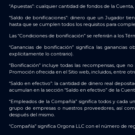
“Apuestas
”: cualquier cantidad de fondos de la Cuenta,
“
Saldo de bonificaciones
”: dinero que un Jugador tie
hasta que se cumplen todos los requisitos para complet
Las “
Condiciones de bonificación
” se referirán a los Té
“
Ganancias de bonificación
” significa las ganancias 
explícitamente lo contrario).
“
Bonificación
” incluye todas las recompensas, que no 
Promoción ofrecida en el Sitio web, incluidos, entre otr
“
Saldo en efectivo
”: la cantidad de dinero real deposi
acumulan en la sección “Saldo en efectivo” de la Cuent
“
Empleados de la Compañía
” significa todos y cada 
grupo de empresas o nuestros proveedores, así como 
después del mismo.
“
Compañía
” significa Orgona LLC con el número de r