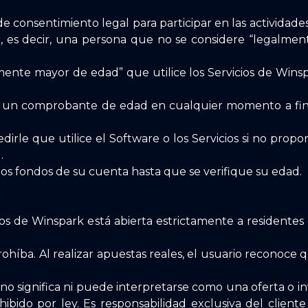
onsentimiento legal para participar en las actividades i
r, es decir, una persona que no se considere “legalment
ente mayor de edad” que utilice los Servicios de Winsp
ar un comprobante de edad en cualquier momento a fin
rle que utilice el Software o los Servicios si no pro
.
os fondos de su cuenta hasta que se verifique su edad.
gos de Winspark está abierta estrictamente a residentes
prohíba. Al realizar apuestas reales, el usuario reconoc
no significa ni puede interpretarse como una oferta o invit
ibido por ley. Es responsabilidad exclusiva del cliente