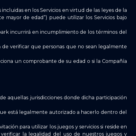
ncluidas en los Servicios en virtud de las leyes de la
e mayor de edad”) puede utilizar los Servicios bajo
ark incurrirá en incumplimiento de los términos del
 de verificar que personas que no sean legalmente
porciona un comprobante de su edad o si la Compañía
 de aquellas jurisdicciones donde dicha participación
e que está legalmente autorizado a hacerlo dentro del
ación para utilizar los juegos y servicios si reside en
 verificar la legalidad del uso de nuestros juegos y