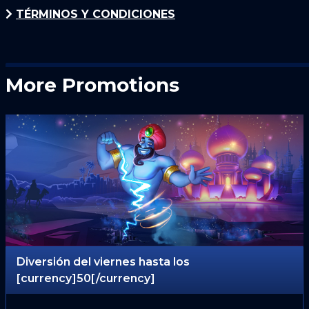
TÉRMINOS Y CONDICIONES
More Promotions
Diversión del viernes hasta los
[currency]50[/currency]