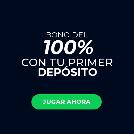
BONO DEL
100%
CON TU PRIMER
DEPÓSITO
JUGAR AHORA