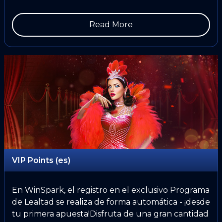
Read More
VIP Points (es)
En WinSpark, el registro en el exclusivo Programa
de Lealtad se realiza de forma automática - ¡desde
tu primera apuesta!Disfruta de una gran cantidad