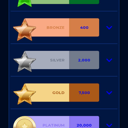
BRONZE
400
SILVER
2,000
GOLD
7,500
PLATINUM
20,000