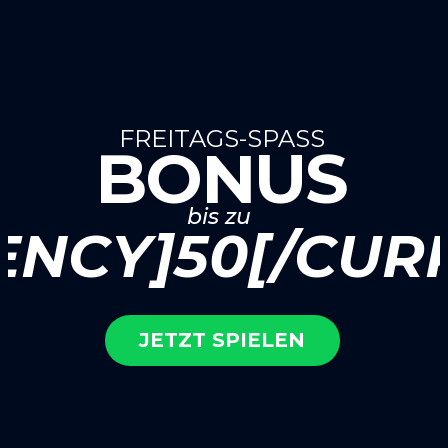
FREITAGS-SPASS
BONUS
bis zu
ENCY]50[/CUR
JETZT SPIELEN