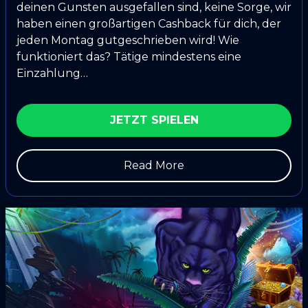
deinen Gunsten ausgefallen sind, keine Sorge, wir
haben einen großartigen Cashback für dich, der
jeden Montag gutgeschrieben wird! Wie
funktioniert das? Tätige mindestens eine
Einzahlung…
JETZT SPIELEN
Read More