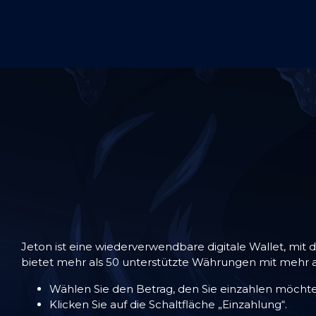
Jeton ist eine wiederverwendbare digitale Wallet, mit
bietet mehr als 50 unterstützte Währungen mit mehr 
Wählen Sie den Betrag, den Sie einzahlen möchte
Klicken Sie auf die Schaltfläche „Einzahlung“.