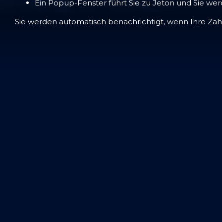
Ein Popup-Fenster führt Sie zu Jeton und Sie wer
Sie werden automatisch benachrichtigt, wenn Ihre Zahl