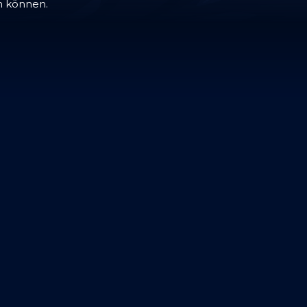
n können.